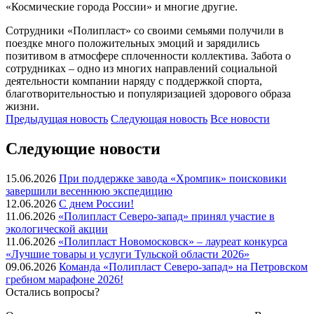
«Космические города России» и многие другие.
Сотрудники «Полипласт» со своими семьями получили в
поездке много положительных эмоций и зарядились
позитивом в атмосфере сплоченности коллектива. Забота о
сотрудниках – одно из многих направлений социальной
деятельности компании наряду с поддержкой спорта,
благотворительностью и популяризацией здорового образа
жизни.
Предыдущая
новость
Следующая
новость
Все новости
Следующие новости
15.06.2026
При поддержке завода «Хромпик» поисковики
завершили весеннюю экспедицию
12.06.2026
С днем России!
11.06.2026
«Полипласт Северо-запад» принял участие в
экологической акции
11.06.2026
«Полипласт Новомосковск» – лауреат конкурса
«Лучшие товары и услуги Тульской области 2026»
09.06.2026
Команда «Полипласт Северо-запад» на Петровском
гребном марафоне 2026!
Остались вопросы?