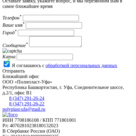
Оставьте заявку, укажите вопрос, и мы перезвоним Вам в
самое ближайшее время
*
Телефон
*
Ваше имя
*
Город
*
Сообщение
Капча
Я соглашаюсь с
обработкой персональных данных
Отправить
Ближайший офис
ООО «Полипласт-Уфа»
Республика Башкортостан, г.
Уфа
,
Соединительное шоссе,
д.2/1, офис В1
8 (347) 291-26-24
8 (347) 291-26-22
polyplast-ufa@mail.ru
ИНН 7708186108 / КПП 771801001
Р/с 40702810238180132023
В Сбербанке России (ОАО)