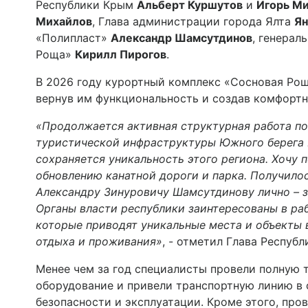
Республики Крым
Альберт Куршутов
и
Игорь М
Михайлов
, Глава администрации города Ялта
Ян
«Полипласт»
Александр Шамсутдинов
, генерал
Роща»
Кирилл Пирогов
.
В 2026 году курортный комплекс «Сосновая Рощ
вернув им функциональность и создав комфортн
«Продолжается активная структурная работа п
туристической инфраструктуры Южного берега К
сохраняется уникальность этого региона. Хочу 
обновлению канатной дороги и парка. Получило
Александру Зинуровичу Шамсутдинову лично – з
Органы власти республики заинтересованы в ра
которые приводят уникальные места и объекты 
отдыха и проживания»
, - отметил Глава Респуб
Менее чем за год специалисты провели полную
оборудование и привели транспортную линию в
безопасности и эксплуатации. Кроме этого, пр