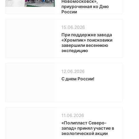
Новомосковск»,
приуроченная ко Дню
России
15.06.2026
При поддержке завода
«Хромпик» поисковики
завершили весеннюю
экспедицию
12.06.2026
С днем России!
11.06.2026
«Полипласт Северо-
запад» принял участие в
экологической акции