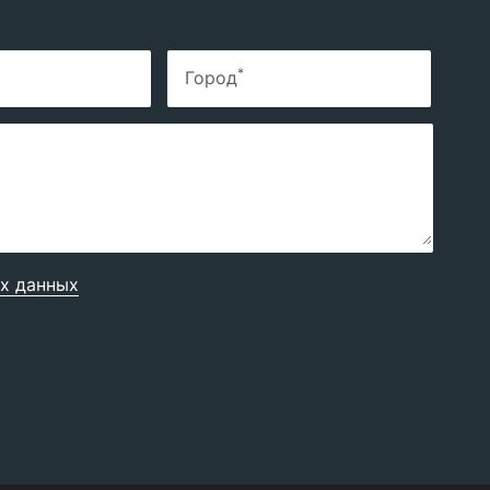
*
Город
х данных