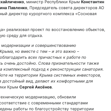
ихайличенко
, министр Республики Крым
Константин
ина Павленко
, Председатель совета директоров АО
ьный директор курортного комплекса «Сосновая
а» реализовал проект по восстановлению объектов,
ую среду для отдыха.
о модернизации и совершенствованию
рыма, но вместе с тем – и это важно –
поблагодарить всех причастных к работе по
сь очень достойно. Слова признательности также
а комплексный подход к реконструкции санатория.
боте на территории Крыма системных инвесторов,
в достойный вид, делают их комфортными для
лики Крым
Сергей Аксёнов
.
 техническую модернизацию, обновили
 соответствие с современными стандартами
оведены работы по благоустройству территории