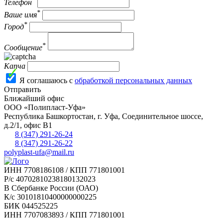
Телефон
*
Ваше имя
*
Город
*
Сообщение
Капча
Я соглашаюсь с
обработкой персональных данных
Отправить
Ближайший офис
ООО «Полипласт-Уфа»
Республика Башкортостан, г.
Уфа
,
Соединительное шоссе,
д.2/1, офис В1
8 (347) 291-26-24
8 (347) 291-26-22
polyplast-ufa@mail.ru
ИНН 7708186108 / КПП 771801001
Р/с 40702810238180132023
В Сбербанке России (ОАО)
К/с 30101810400000000225
БИК 044525225
ИНН 7707083893 / КПП 771801001