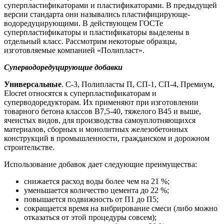
суперпластификаторами и пластификаторами. В предыдущей
версии стандарта они назывались пластифицирующе-
водоредуцирующими. В действующем ГОСТе
суперпластификаторы и пластификаторы выделены в
отдельный класс. Рассмотрим некоторые образцы,
изготовляемые компанией «Полипласт».
Суперводоредуцирующие добавки
Универсальные
. С-3, Полипласты П, СП-1, СП-4, Премиум,
Elocret относятся к суперпластификаторам и
суперводоредукторам. Их применяют при изготовлении
товарного бетона классов В7,5-40, тяжелого В45 и выше,
ячеистых видов, для производства самоуплотняющихся
материалов, сборных и монолитных железобетонных
конструкций в промышленности, гражданском и дорожном
строительстве.
Использование добавок дает следующие преимущества:
снижается расход воды более чем на 21 %;
уменьшается количество цемента до 22 %;
повышается подвижность от П1 до П5;
сокращается время на вибрирование смеси (либо можно
отказаться от этой процедуры совсем);