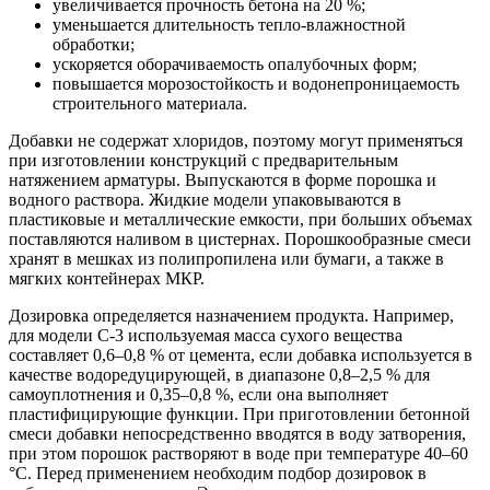
увеличивается прочность бетона на 20 %;
уменьшается длительность тепло-влажностной
обработки;
ускоряется оборачиваемость опалубочных форм;
повышается морозостойкость и водонепроницаемость
строительного материала.
Добавки не содержат хлоридов, поэтому могут применяться
при изготовлении конструкций с предварительным
натяжением арматуры. Выпускаются в форме порошка и
водного раствора. Жидкие модели упаковываются в
пластиковые и металлические емкости, при больших объемах
поставляются наливом в цистернах. Порошкообразные смеси
хранят в мешках из полипропилена или бумаги, а также в
мягких контейнерах МКР.
Дозировка определяется назначением продукта. Например,
для модели С-3 используемая масса сухого вещества
составляет 0,6–0,8 % от цемента, если добавка используется в
качестве водоредуцирующей, в диапазоне 0,8–2,5 % для
самоуплотнения и 0,35–0,8 %, если она выполняет
пластифицирующие функции. При приготовлении бетонной
смеси добавки непосредственно вводятся в воду затворения,
при этом порошок растворяют в воде при температуре 40–60
°С. Перед применением необходим подбор дозировок в