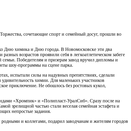
Торжества, сочетающие спорт и семейный досуг, прошли во
ко Дню химика и Дню города. В Новомосковске эти два
 разных возрастов проявили себя в легкоатлетическом забеге
ей семьи. Победителям и призерам завод вручил дипломы и
нты шоу-программы на сцене парка.
ртах, испытали силы на надувных препятствиях, сделали
 удивительность химии. Для маленьких участников
еское приключение. Не обошлось без ростовых кукол,
андами «Хромпик» и «Полипласт-УралСиб». Сразу после на
мой зрелищной частью стали веселая семейная эстафета и
ющих непростые задания.
 родными и коллегами, подарил заводчанам и жителям городов