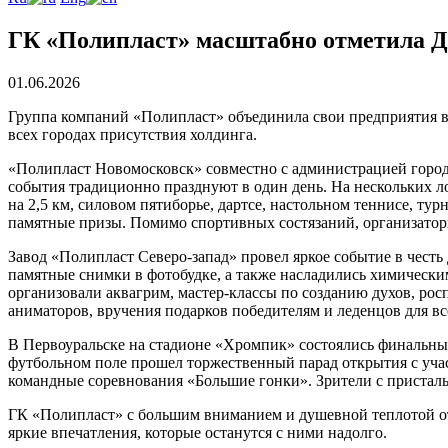
ГК «Полипласт» масштабно отметила Де
01.06.2026
Группа компаний «Полипласт» объединила свои предприятия в
всех городах присутствия холдинга.
«Полипласт Новомосковск» совместно с администрацией город
события традиционно празднуют в один день. На нескольких ло
на 2,5 км, силовом пятиборье, дартсе, настольном теннисе, т
памятные призы. Помимо спортивных состязаний, организатор
Завод «Полипласт Северо‑запад» провел яркое событие в честь
памятные снимки в фотобудке, а также насладились химическ
организовали аквагрим, мастер-классы по созданию духов, рос
аниматоров, вручения подарков победителям и леденцов для вс
В Первоуральске на стадионе «Хромпик» состоялись финальны
футбольном поле прошел торжественный парад открытия с учас
командные соревнования «Большие гонки». Зрители с пристал
ГК «Полипласт» с большим вниманием и душевной теплотой от
яркие впечатления, которые останутся с ними надолго.