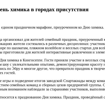
нь химика в городах присутствия
 едином праздничном марафоне, приуроченном ко Дню химика. 
а организовал для жителей семейный праздник, приуроченный 
кациях жители состязались в различных дисциплинах: участники
урнире по шахматам, пляжном волейболе и веселых стартах для вс
ы приготовили для жителей интерактивные развлечения и элеме
 Дня химика в Кингисеппе. Гости приняли участие в веселых ста
им шоу с увлекательными опытами, демонстрирующими красоту и
пись по Эбру и многое другое, что превратило праздник в творч
ех гостей.
е игры и подведение итогов заводской Спартакиады между ком
тием семейных команд и сборных цехов предприятий группы. Са
ьным вниманием наблюдали за стараниями участников, выполня
носится к празднованию Дня химика. Праздник, проведённый с