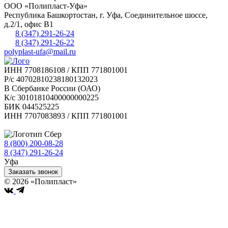
ООО «Полипласт-Уфа»
Республика Башкортостан, г.
Уфа
,
Соединительное шоссе,
д.2/1, офис В1
8 (347) 291-26-24
8 (347) 291-26-22
polyplast-ufa@mail.ru
ИНН 7708186108 / КПП 771801001
Р/с 40702810238180132023
В Сбербанке России (ОАО)
К/с 30101810400000000225
БИК 044525225
ИНН 7707083893 / КПП 771801001
8 (800) 200-08-28
Бесплатно по РФ
8 (347) 291-26-24
Уфа
Заказать звонок
© 2026 «Полипласт»