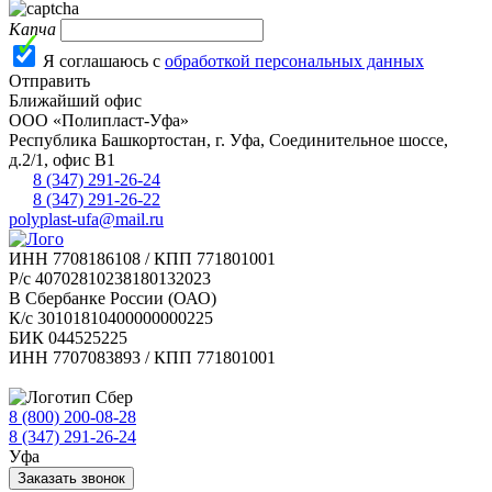
Капча
Я соглашаюсь с
обработкой персональных данных
Отправить
Ближайший офис
ООО «Полипласт-Уфа»
Республика Башкортостан, г.
Уфа
,
Соединительное шоссе,
д.2/1, офис В1
8 (347) 291-26-24
8 (347) 291-26-22
polyplast-ufa@mail.ru
ИНН 7708186108 / КПП 771801001
Р/с 40702810238180132023
В Сбербанке России (ОАО)
К/с 30101810400000000225
БИК 044525225
ИНН 7707083893 / КПП 771801001
8 (800) 200-08-28
Бесплатно по РФ
8 (347) 291-26-24
Уфа
Заказать звонок