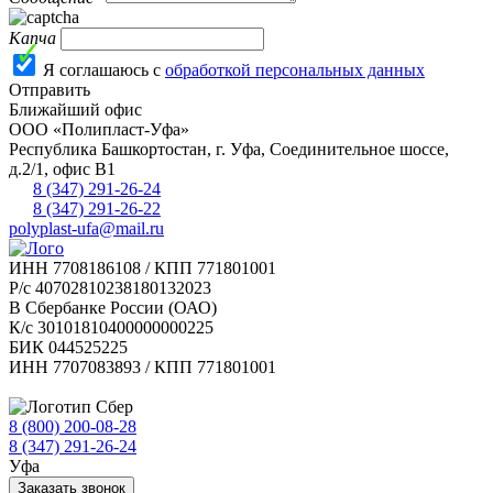
Капча
Я соглашаюсь с
обработкой персональных данных
Отправить
Ближайший офис
ООО «Полипласт-Уфа»
Республика Башкортостан, г.
Уфа
,
Соединительное шоссе,
д.2/1, офис В1
8 (347) 291-26-24
8 (347) 291-26-22
polyplast-ufa@mail.ru
ИНН 7708186108 / КПП 771801001
Р/с 40702810238180132023
В Сбербанке России (ОАО)
К/с 30101810400000000225
БИК 044525225
ИНН 7707083893 / КПП 771801001
8 (800) 200-08-28
Бесплатно по РФ
8 (347) 291-26-24
Уфа
Заказать звонок