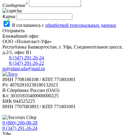
*
Сообщение
Капча
Я соглашаюсь с
обработкой персональных данных
Отправить
Ближайший офис
ООО «Полипласт-Уфа»
Республика Башкортостан, г.
Уфа
,
Соединительное шоссе,
д.2/1, офис В1
8 (347) 291-26-24
8 (347) 291-26-22
polyplast-ufa@mail.ru
ИНН 7708186108 / КПП 771801001
Р/с 40702810238180132023
В Сбербанке России (ОАО)
К/с 30101810400000000225
БИК 044525225
ИНН 7707083893 / КПП 771801001
8 (800) 200-08-28
Бесплатно по РФ
8 (347) 291-26-24
Уфа