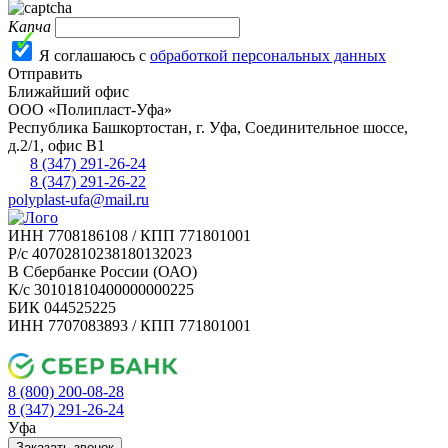
Капча
Я соглашаюсь с
обработкой персональных данных
Отправить
Ближайший офис
ООО «Полипласт-Уфа»
Республика Башкортостан, г.
Уфа
,
Соединительное шоссе,
д.2/1, офис В1
8 (347) 291-26-24
8 (347) 291-26-22
polyplast-ufa@mail.ru
ИНН 7708186108 / КПП 771801001
Р/с 40702810238180132023
В Сбербанке России (ОАО)
К/с 30101810400000000225
БИК 044525225
ИНН 7707083893 / КПП 771801001
8 (800) 200-08-28
Бесплатно по РФ
8 (347) 291-26-24
Уфа
Заказать звонок