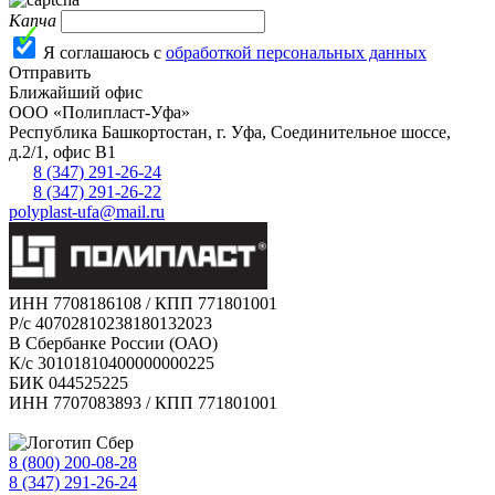
Капча
Я соглашаюсь с
обработкой персональных данных
Отправить
Ближайший офис
ООО «Полипласт-Уфа»
Республика Башкортостан, г.
Уфа
,
Соединительное шоссе,
д.2/1, офис В1
8 (347) 291-26-24
8 (347) 291-26-22
polyplast-ufa@mail.ru
ИНН 7708186108 / КПП 771801001
Р/с 40702810238180132023
В Сбербанке России (ОАО)
К/с 30101810400000000225
БИК 044525225
ИНН 7707083893 / КПП 771801001
8 (800) 200-08-28
Бесплатно по РФ
8 (347) 291-26-24