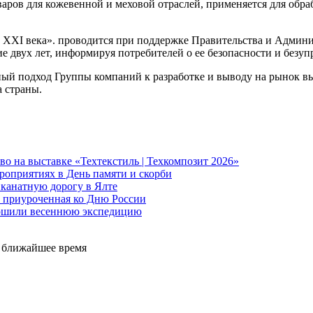
ров для кожевенной и меховой отраслей, применяется для обраб
ва XXI века». проводится при поддержке Правительства и Админи
 двух лет, информируя потребителей о ее безопасности и безуп
ный подход Группы компаний к разработке и выводу на рынок 
 страны.
о на выставке «Техтекстиль | Техкомпозит 2026»
роприятиях в День памяти и скорби
канатную дорогу в Ялте
 приуроченная ко Дню России
ершили весеннюю экспедицию
е ближайшее время