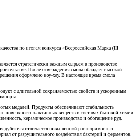
ачества по итогам конкурса «Всероссийская Марка (III
 является стратегически важным сырьем в производстве
роительстве. После отверждения смола обладает высокой
решения оформлено ноу-хау. В настоящее время смола
одукт с длительной сохраняемостью свойств и ускоренным
импорта.
лотых медалей. Продукты обеспечивают стабильность
ть поверхностно-активных веществ в составах бытовой химии.
енность, керамическое производство и обогащение руд.
сия дубителя отличается повышенной растворимостью.
ериал от разрушительного воздействия бактерий и ферментов.