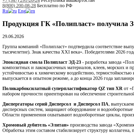
+7 (347) 291-26-24
Республика Башкортостан
8(800) 200-08-28
Бесплатно по РФ
Ru
Eng
Продукция ГК «Полипласт» получила З
29.06.2026
Группа компаний «Полипласт» подтвердила соответствие выпус
тысячелетие). Знак качества XXI века». Победителями 2026 го
Эпоксидная смола Полипласт ЭД-23
- разработка завода «По
композитных и лакокрасочных материалов, клеев, морских и п
устойчивостью к химическому воздействию, термостойкостью 
выпускается в опытном режиме, а до конца 2026 года запланир
Поликарбоксилатный суперпластификатор QZ тип XR
от «
набором прочности ориентирован на обеспечение строительной
Диспергаторы серий Дисперсол и Дисперсол ПА
, выпускаем
дисперсных систем, защищают оборудование и водооборотные 
Области применения охватывают водооборотные циклы, произв
Хромовый дубитель «Элитан»
производства завода «Хромпик
Обработка этим составом стабилизирует структуру коллагена, 