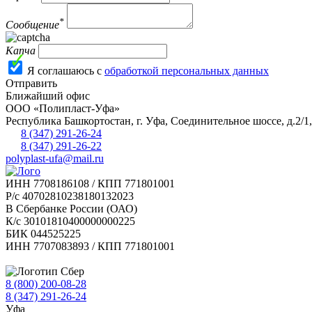
*
Сообщение
Капча
Я соглашаюсь с
обработкой персональных данных
Отправить
Ближайший офис
ООО «Полипласт-Уфа»
Республика Башкортостан, г.
Уфа
,
Соединительное шоссе, д.2/1
8 (347) 291-26-24
8 (347) 291-26-22
polyplast-ufa@mail.ru
ИНН 7708186108 / КПП 771801001
Р/с 40702810238180132023
В Сбербанке России (ОАО)
К/с 30101810400000000225
БИК 044525225
ИНН 7707083893 / КПП 771801001
8 (800) 200-08-28
Бесплатно по РФ
8 (347) 291-26-24
Уфа