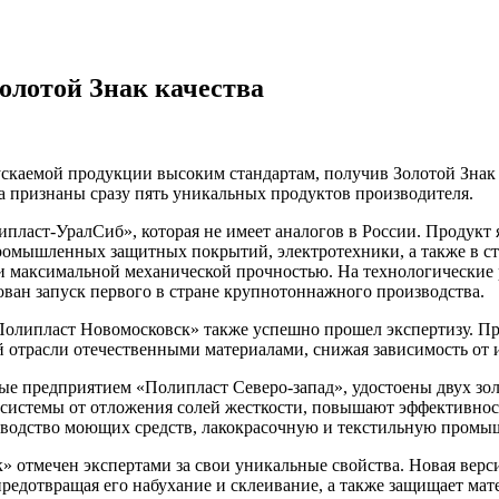
олотой Знак качества
каемой продукции высоким стандартам, получив Золотой Знак к
да признаны сразу пять уникальных продуктов производителя.
липласт-УралСиб», которая не имеет аналогов в России. Продукт
ромышленных защитных покрытий, электротехники, а также в ст
и максимальной механической прочностью. На технологические 
ован запуск первого в стране крупнотоннажного производства.
Полипласт Новомосковск» также успешно прошел экспертизу. Пр
 отрасли отечественными материалами, снижая зависимость от 
ые предприятием «Полипласт Северо-запад», удостоены двух зо
системы от отложения солей жесткости, повышают эффективнос
одство моющих средств, лакокрасочную и текстильную промышл
» отмечен экспертами за свои уникальные свойства. Новая вер
предотвращая его набухание и склеивание, а также защищает мат