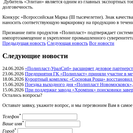
Дубитель «Элитан» является одним из главных экспортных това
долговечность.
Конкурс «Всероссийская Марка (III тысячелетие). Знак качест
наносить соответствующую маркировку на продукцию в течение
Признание пяти продуктов «Полипласт» подтверждает систем
импортозамещение и укрепление промышленного суверенитета
Предыдущая
новость
Следующая
новость
Все новости
Следующие новости
24.06.2026
«Полипласт-УралСиб» расширяет деловое партнерств
23.06.2026
Предприятия ГК «Полипласт» приняли участие в ме
18.06.2026
Курортный комплекс «Сосновая Роща» восстановил 
15.06.2026
Поездка выходного дня «Полипласт Новомосковск»,
15.06.2026
При поддержке завода «Хромпик» поисковики зав
Остались вопросы?
Оставьте заявку, укажите вопрос, и мы перезвоним Вам в само
*
Телефон
*
Ваше имя
*
Город