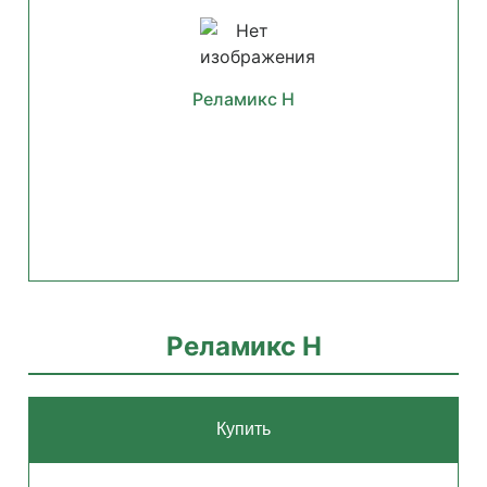
Реламикс Н
Реламикс Н
Купить