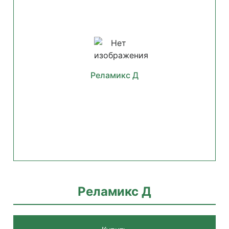
Реламикс Д
Реламикс Д