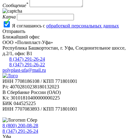
*
Сообщение
Капча
Я соглашаюсь с
обработкой персональных данных
Отправить
Ближайший офис
ООО «Полипласт-Уфа»
Республика Башкортостан, г.
Уфа
,
Соединительное шоссе,
д.2/1, офис В1
8 (347) 291-26-24
8 (347) 291-26-22
polyplast-ufa@mail.ru
ИНН 7708186108 / КПП 771801001
Р/с 40702810238180132023
В Сбербанке России (ОАО)
К/с 30101810400000000225
БИК 044525225
ИНН 7707083893 / КПП 771801001
8 (800) 200-08-28
Бесплатно по РФ
8 (347) 291-26-24
Уфа